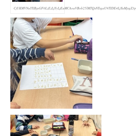
CjUKMVNuYXBjaGF0LzEzLjYyLjEuMCAoaVBob25lMTQsNTsgaU9TIDE4LjYuMjsgZ3