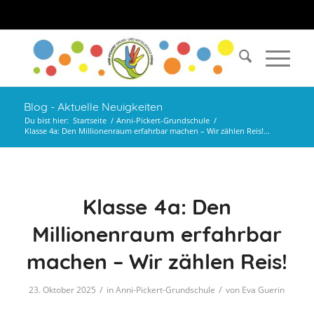
Blog - Aktuelle Neuigkeiten
Du bist hier:
Startseite
/
Anni-Pickert-Grundschule
/
Klasse 4a: Den Millionenraum erfahrbar machen – Wir zählen Reis!...
Klasse 4a: Den
Millionenraum erfahrbar
machen – Wir zählen Reis!
/
/
23. Oktober 2025
in
Anni-Pickert-Grundschule
von
Eva Guerin