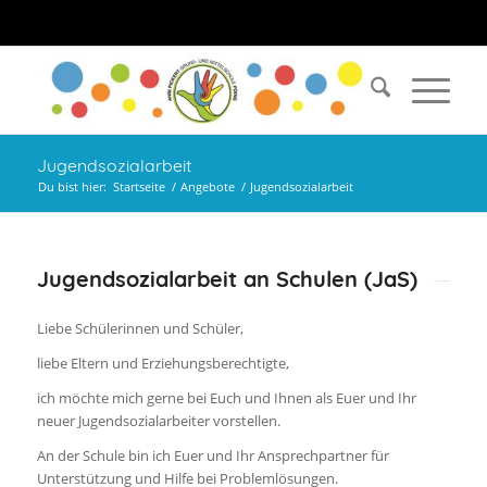
Jugendsozialarbeit
Du bist hier:
Startseite
/
Angebote
/
Jugendsozialarbeit
Jugendsozialarbeit an Schulen (JaS)
Liebe Schülerinnen und Schüler,
liebe Eltern und Erziehungsberechtigte,
ich möchte mich gerne bei Euch und Ihnen als Euer und Ihr
neuer Jugendsozialarbeiter vorstellen.
An der Schule bin ich Euer und Ihr Ansprechpartner für
Unterstützung und Hilfe bei Problemlösungen.