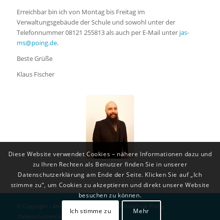
Erreichbar bin ich von Montag bis Freitag im
Verwaltungsgebäude der Schule und sowohl unter der
Telefonnummer 08121 255813 als auch per E-Mail unter
jas-
ms@poing.de
.
Beste Grüße
Klaus Fischer
Diese Website verwendet Cookies – nähere Informationen dazu und
zu Ihren Rechten als Benutzer finden Sie in unserer
Datenschutzerklärung am Ende der Seite. Klicken Sie auf „Ich
stimme zu“, um Cookies zu akzeptieren und direkt unsere Website
besuchen zu können.
© Copyright - Anni-Pickert-Grund- und Mittelschule Poing
Ich stimme zu
Mehr
Datenschutzerklärung
Impressum