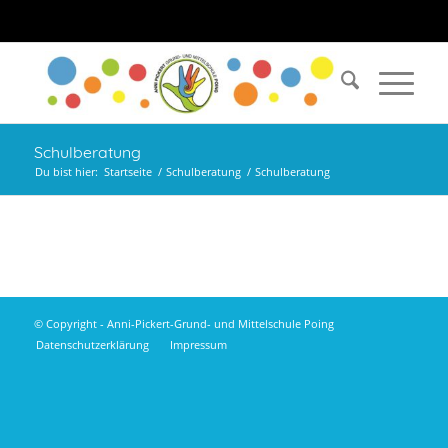
Schulberatung
Du bist hier:
Startseite
/
Schulberatung
/
Schulberatung
© Copyright - Anni-Pickert-Grund- und Mittelschule Poing
Datenschutzerklärung
Impressum