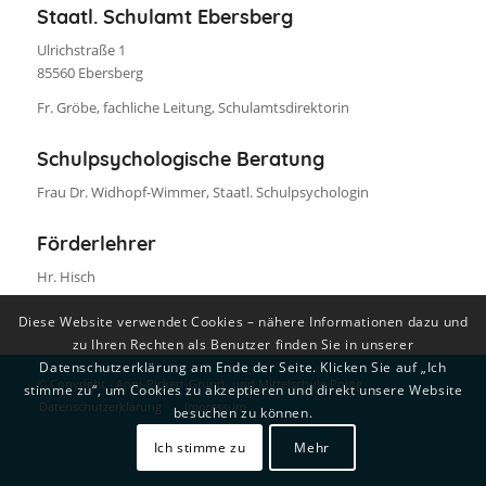
Staatl. Schulamt Ebersberg
Ulrichstraße 1
85560 Ebersberg
Fr. Gröbe, fachliche Leitung, Schulamtsdirektorin
Schulpsychologische Beratung
Frau Dr. Widhopf-Wimmer, Staatl. Schulpsychologin
Förderlehrer
Hr. Hisch
Diese Website verwendet Cookies – nähere Informationen dazu und
zu Ihren Rechten als Benutzer finden Sie in unserer
Datenschutzerklärung am Ende der Seite. Klicken Sie auf „Ich
© Copyright - Anni-Pickert-Grund- und Mittelschule Poing
stimme zu“, um Cookies zu akzeptieren und direkt unsere Website
Datenschutzerklärung
Impressum
besuchen zu können.
Ich stimme zu
Mehr