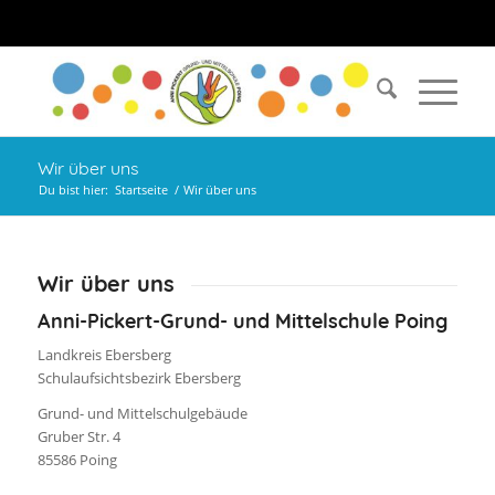
Wir über uns
Du bist hier:
Startseite
/
Wir über uns
Wir über uns
Anni-Pickert-Grund- und Mittelschule Poing
Landkreis Ebersberg
Schulaufsichtsbezirk Ebersberg
Grund- und Mittelschulgebäude
Gruber Str. 4
85586 Poing