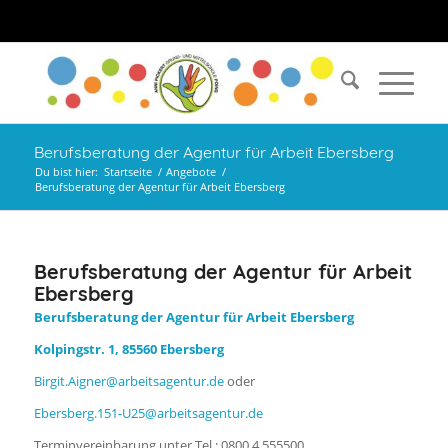
Berufsberatung der Agentur für Arbeit Ebersberg
Du bist hier:
Startseite
/
Angebote
/
Berufsberatung der Agentur für Arbeit Ebersberg
Berufsberatung der Agentur für Arbeit
Ebersberg
Berufsberatung der Agentur für Arbeit Ebersberg
Kolpingstr. 1, 85560 Ebersberg
Birgit.Aigner@arbeitsagentur.de
oder
Ebersberg.151-U25@arbeitsagentur.de
Terminvereinbarung unter Tel.: 0800 4 555500