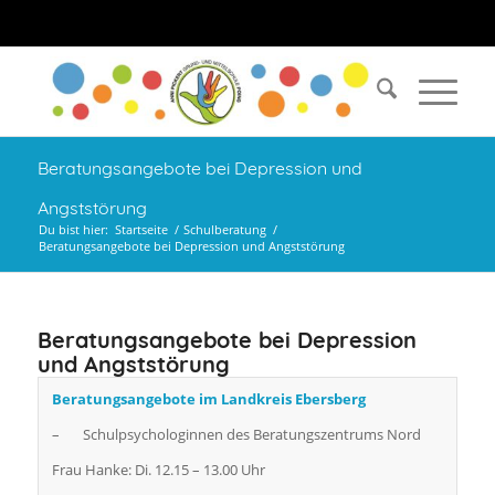
Beratungsangebote bei Depression und
Angststörung
Du bist hier:
Startseite
/
Schulberatung
/
Beratungsangebote bei Depression und Angststörung
Beratungsangebote bei Depression
und Angststörung
Beratungsangebote im Landkreis Ebersberg
– Schulpsychologinnen des Beratungszentrums Nord
Frau Hanke: Di. 12.15 – 13.00 Uhr