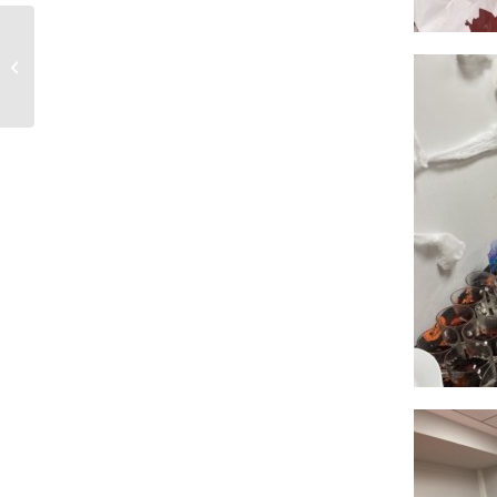
Klasse 4a: Den Millionenraum
erfahrbar machen – Wir zählen Reis!