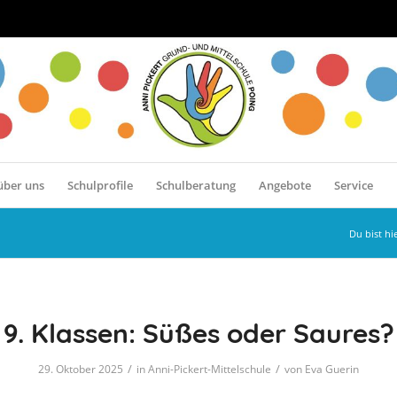
über uns
Schulprofile
Schulberatung
Angebote
Service
Du bist hie
9. Klassen: Süßes oder Saures?
/
/
29. Oktober 2025
in
Anni-Pickert-Mittelschule
von
Eva Guerin