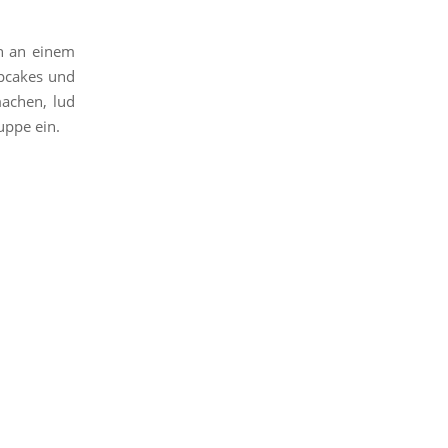
en an einem
pcakes und
achen, lud
uppe ein.