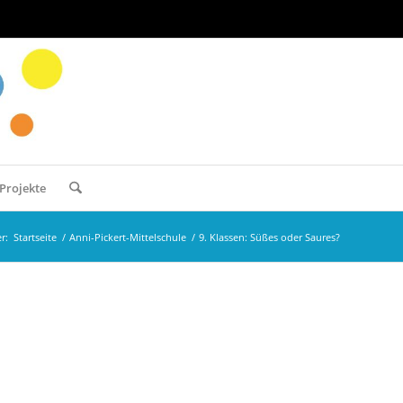
Projekte
r:
Startseite
/
Anni-Pickert-Mittelschule
/
9. Klassen: Süßes oder Saures?