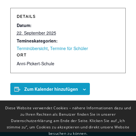
DETAILS
Datum:
22. September 2025
Temineskategorien:
Terminübersicht
,
Termine für Schüler
ORT
Anni-Pickert-Schule
Zum Kalender hinzufügen
Diese Website verwendet Cookies – nähere Informationen dazu und
zu Ihren Rechten als Benutzer finden Sie in unserer
Datenschutzerklärung am Ende der Seite. Klicken Sie auf „Ich
stimme zu“, um Cookies zu akzeptieren und direkt unsere Website
besuchen zu können.