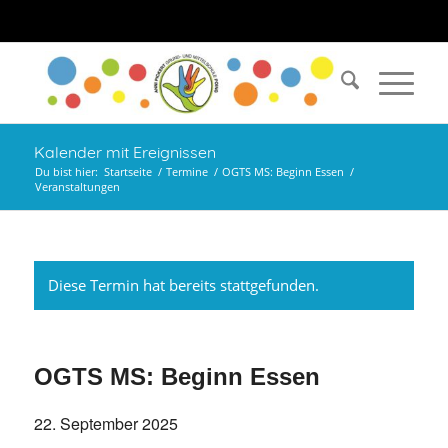
Kalender mit Ereignissen
Du bist hier:
Startseite
/
Termine
/
OGTS MS: Beginn Essen
/
Veranstaltungen
Diese Termin hat bereits stattgefunden.
OGTS MS: Beginn Essen
22. September 2025