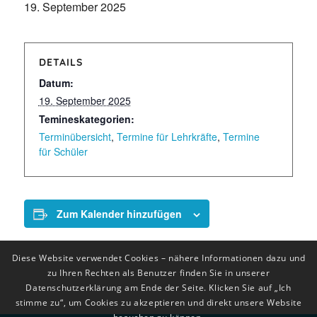
19. September 2025
DETAILS
Datum:
19. September 2025
Temineskategorien:
Terminübersicht
,
Termine für Lehrkräfte
,
Termine
für Schüler
Zum Kalender hinzufügen
Diese Website verwendet Cookies – nähere Informationen dazu und
zu Ihren Rechten als Benutzer finden Sie in unserer
Datenschutzerklärung am Ende der Seite. Klicken Sie auf „Ich
stimme zu“, um Cookies zu akzeptieren und direkt unsere Website