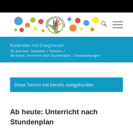
Kalender mit Ereignissen
Du bist hier:
Startseite
/
Termine
/
Ab heute: Unterricht nach Stundenplan
/
Veranstaltungen
Diese Termin hat bereits stattgefunden.
Ab heute: Unterricht nach
Stundenplan