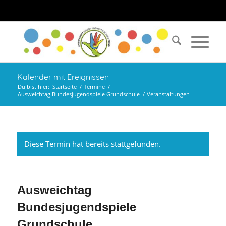
Kalender mit Ereignissen
Du bist hier:
Startseite
/
Termine
/
Ausweichtag Bundesjugendspiele Grundschule
/
Veranstaltungen
Diese Termin hat bereits stattgefunden.
Ausweichtag
Bundesjugendspiele
Grundschule