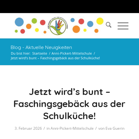
Blog - Aktuelle Neuigkeiten
Du bist hier:
Startseite
/
Anni-Pickert-Mittelschule
/
Jetzt wird’s bunt – Faschingsgebäck aus der Schulküche!
Jetzt wird’s bunt –
Faschingsgebäck aus der
Schulküche!
/
/
3. Februar 2026
in
Anni-Pickert-Mittelschule
von
Eva Guerin