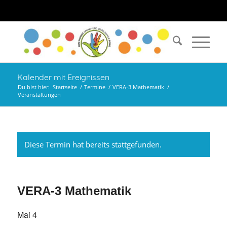
Kalender mit Ereignissen
Du bist hier:
Startseite
/
Termine
/
VERA-3 Mathematik
/
Veranstaltungen
Diese Termin hat bereits stattgefunden.
VERA-3 Mathematik
Mai 4