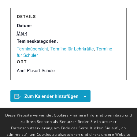
DETAILS
Datum:
Mai 4
Temineskategorien:
Terminübersicht
,
Termine für Lehrkräfte
,
Termine
für Schüler
ORT
Anni-Pickert-Schule
Zum Kalender hinzufügen
Diese Website verwendet Cookies – nähere Informationen dazu und
zu Ihren Rechten als Benutzer finden Sie in unserer
Datenschutzerklärung am Ende der Seite. Klicken Sie auf „Ich
stimme zu“, um Cookies zu akzeptieren und direkt unsere Website