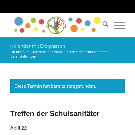
Kalender mit Ereignissen
Du bist hier:
Startseite
/
Termine
/
Treffen der Schulsanitäter
/
Veranstaltungen
Diese Termin hat bereits stattgefunden.
Treffen der Schulsanitäter
April 22