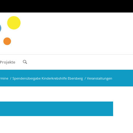
Projekte
rmine
/
Spendenübergabe Kinderkrebshilfe Ebersberg
/
Veranstaltungen