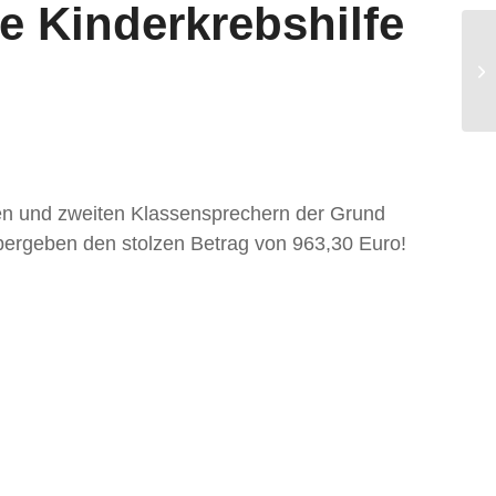
 Kinderkrebshilfe
An
Sc
ten und zweiten Klassensprechern der Grund
übergeben den stolzen Betrag von 963,30 Euro!