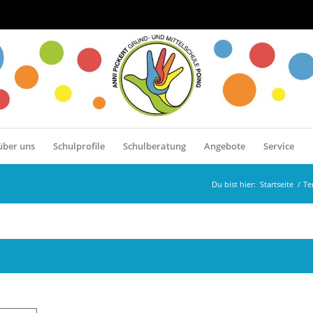
über uns
Schulprofile
Schulberatung
Angebote
Service
Du bist hier:
Startseite
/
Te