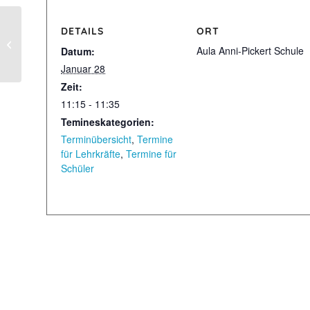
DETAILS
ORT
Klassen 1-6: Theater Maskara
Aula Anni-Pickert Schule
Datum:
Januar 28
Zeit:
11:15 - 11:35
Temineskategorien:
Terminübersicht
,
Termine
für Lehrkräfte
,
Termine für
Schüler