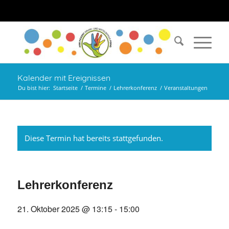
Kalender mit Ereignissen
Du bist hier:
Startseite
/
Termine
/
Lehrerkonferenz
/
Veranstaltungen
Diese Termin hat bereits stattgefunden.
Lehrerkonferenz
21. Oktober 2025 @ 13:15
-
15:00