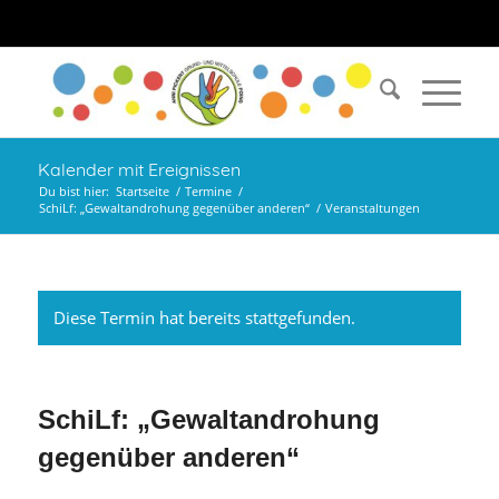
Kalender mit Ereignissen
Du bist hier:
Startseite
/
Termine
/
SchiLf: „Gewaltandrohung gegenüber anderen“
/
Veranstaltungen
Diese Termin hat bereits stattgefunden.
SchiLf: „Gewaltandrohung
gegenüber anderen“