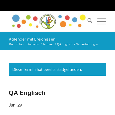
Kalender mit Ereignissen
Du bist hier:
Startseite
/
Termine
/
QA Englisch
/
Veranstaltungen
Diese Termin hat bereits stattgefunden.
QA Englisch
Juni 29