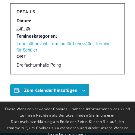
DETAILS
Datum:
Juni 29
Temineskategorien:
Terminübersicht
,
Termine für Lehrkräfte
,
Termine
für Schüler
ORT
Dreifachturnhalle Poing
Zum Kalender hinzufügen
Diese Website verwendet Cookies – nähere Informationen dazu und
zu Ihren Rechten als Benutzer finden Sie in unserer
Datenschutzerklärung am Ende der Seite. Klicken Sie auf „Ich
stimme zu“, um Cookies zu akzeptieren und direkt unsere Website
besuchen zu können.