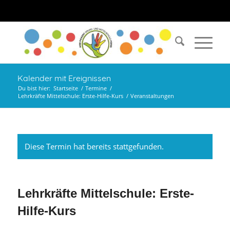
Kalender mit Ereignissen
Du bist hier:
Startseite
/
Termine
/
Lehrkräfte Mittelschule: Erste-Hilfe-Kurs
/
Veranstaltungen
Diese Termin hat bereits stattgefunden.
Lehrkräfte Mittelschule: Erste-
Hilfe-Kurs