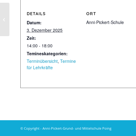
DETAILS
ORT
6. Klassen: Digitaltag
Anni-Pickert-Schule
Datum:
3. Dezember 2025
Zeit:
14:00 - 18:00
Temineskategorien:
Terminübersicht
,
Termine
für Lehrkräfte
© Copyright - Anni-Pickert-Grund- und Mittelschule Poing