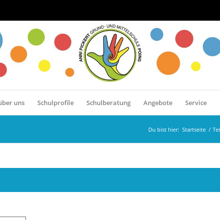
über uns
Schulprofile
Schulberatung
Angebote
Service
Du bist hier:
Startseite
/
Te