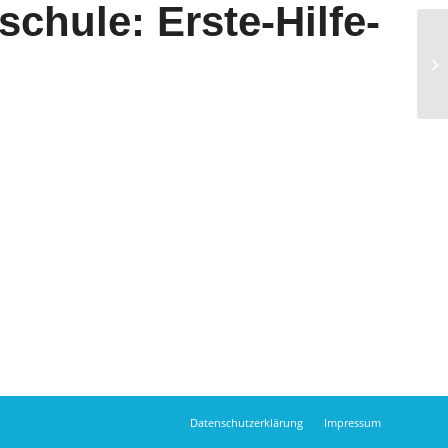
chule: Erste-Hilfe-
Di
Datenschutzerklärung
Impressum