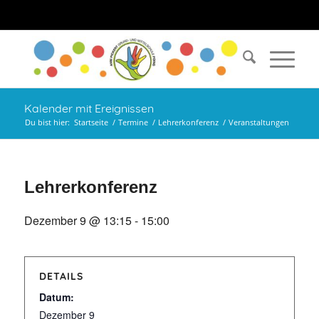
Kalender mit Ereignissen
Du bist hier:
Startseite
/
Termine
/
Lehrerkonferenz
/
Veranstaltungen
Lehrerkonferenz
Dezember 9 @ 13:15
-
15:00
DETAILS
Datum:
Dezember 9