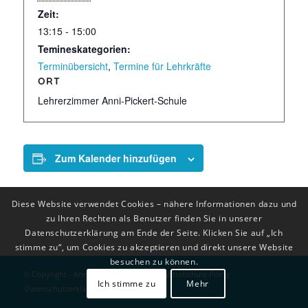
Zeit:
13:15 - 15:00
Temineskategorien:
Terminübersicht
,
Termine für Lehrkräfte
ORT
Lehrerzimmer Anni-Pickert-Schule
Zum Kalender hinzufügen
Diese Website verwendet Cookies – nähere Informationen dazu und
zu Ihren Rechten als Benutzer finden Sie in unserer
Datenschutzerklärung am Ende der Seite. Klicken Sie auf „Ich
stimme zu“, um Cookies zu akzeptieren und direkt unsere Website
besuchen zu können.
© Copyright - Anni-Pickert-Grund- und Mittelschule Poing
Ich stimme zu
Mehr
Datenschutzerklärung
Impressum