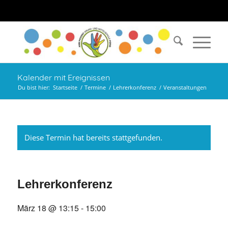
Kalender mit Ereignissen
Du bist hier:
Startseite
/
Termine
/
Lehrerkonferenz
/
Veranstaltungen
Diese Termin hat bereits stattgefunden.
Lehrerkonferenz
März 18 @ 13:15
-
15:00