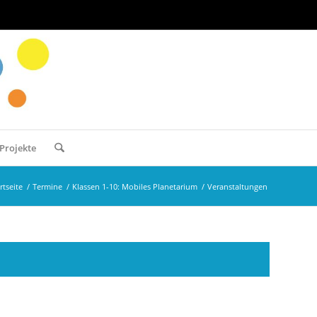
Projekte
rtseite
/
Termine
/
Klassen 1-10: Mobiles Planetarium
/
Veranstaltungen