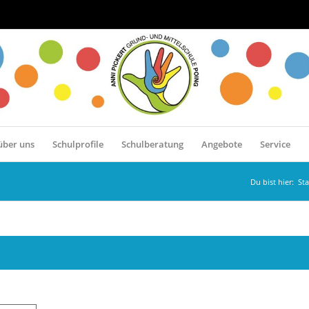
über uns
Schulprofile
Schulberatung
Angebote
Service
Du bist hier:
Sta