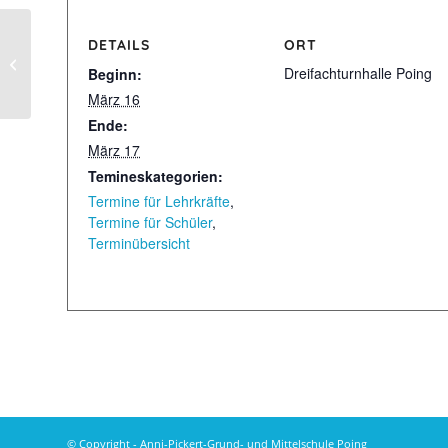
DETAILS
ORT
VERA-8 Englisch
Dreifachturnhalle Poing
Beginn:
März 16
Ende:
März 17
Temineskategorien:
Termine für Lehrkräfte
,
Termine für Schüler
,
Terminübersicht
© Copyright - Anni-Pickert-Grund- und Mittelschule Poing