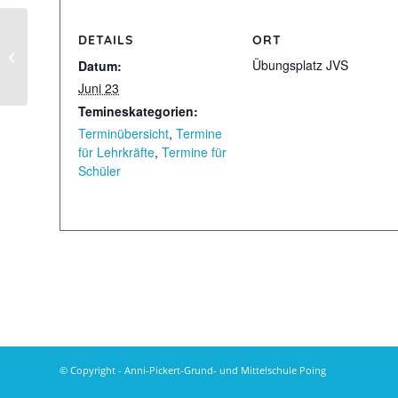
DETAILS
ORT
Abschlussfeier QA und MSA
Übungsplatz JVS
Datum:
Juni 23
Temineskategorien:
Terminübersicht
,
Termine
für Lehrkräfte
,
Termine für
Schüler
© Copyright - Anni-Pickert-Grund- und Mittelschule Poing