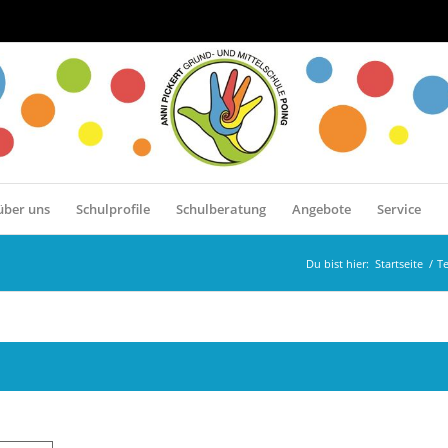
über uns
Schulprofile
Schulberatung
Angebote
Service
Du bist hier:
Startseite
/
T