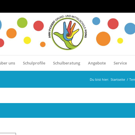
über uns
Schulprofile
Schulberatung
Angebote
Service
Du bist hier:
Startseite
/
Ter