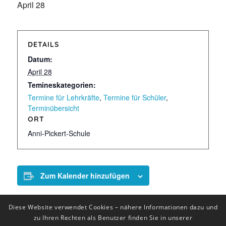
April 28
DETAILS
Datum:
April 28
Temineskategorien:
Termine für Lehrkräfte
,
Termine für Schüler
,
Terminübersicht
ORT
Anni-Pickert-Schule
Zum Kalender hinzufügen
Diese Website verwendet Cookies – nähere Informationen dazu und
zu Ihren Rechten als Benutzer finden Sie in unserer