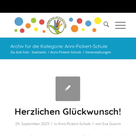
Archiv für die Kategorie: Anni-Pickert-Schule
Du bist hier:
Startseite
/
Anni-Pickert-Schule
/
Veranstaltungen
Herzlichen Glückwunsch!
/
/
29. September 2025
in
Anni-Pickert-Schule
von
Eva Guerin