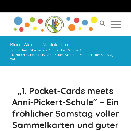
Blog - Aktuelle Neuigkeiten
Du bist hier:
Startseite
/
Anni-Pickert-Schule
/
„1. Pocket‑Cards meets Anni‑Pickert‑Schule“ – Ein fröhlicher Samstag
voll...
„1. Pocket‑Cards meets
Anni‑Pickert‑Schule“ – Ein
fröhlicher Samstag voller
Sammelkarten und guter